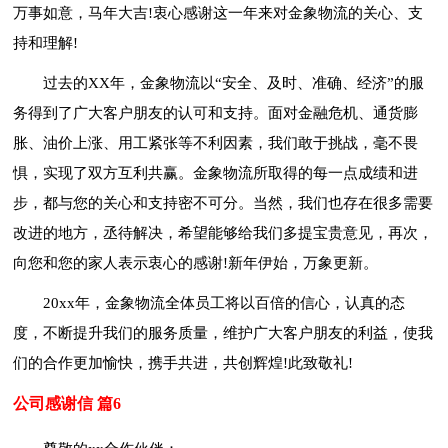
万事如意，马年大吉!衷心感谢这一年来对金象物流的关心、支
持和理解!
过去的XX年，金象物流以“安全、及时、准确、经济”的服
务得到了广大客户朋友的认可和支持。面对金融危机、通货膨
胀、油价上涨、用工紧张等不利因素，我们敢于挑战，毫不畏
惧，实现了双方互利共赢。金象物流所取得的每一点成绩和进
步，都与您的关心和支持密不可分。当然，我们也存在很多需要
改进的地方，丞待解决，希望能够给我们多提宝贵意见，再次，
向您和您的家人表示衷心的感谢!新年伊始，万象更新。
20xx年，金象物流全体员工将以百倍的信心，认真的态
度，不断提升我们的服务质量，维护广大客户朋友的利益，使我
们的合作更加愉快，携手共进，共创辉煌!此致敬礼!
公司感谢信 篇6