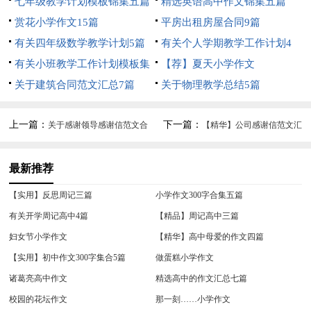
七年级教学计划模板锦集五篇
精选英语高中作文锦集五篇
赏花小学作文15篇
平房出租房屋合同9篇
有关四年级数学教学计划5篇
有关个人学期教学工作计划4
有关小班教学工作计划模板集
篇
【荐】夏天小学作文
合7篇
关于建筑合同范文汇总7篇
关于物理教学总结5篇
上一篇：
下一篇：
关于感谢领导感谢信范文合
【精华】公司感谢信范文汇
集6篇
总五篇
最新推荐
【实用】反思周记三篇
小学作文300字合集五篇
有关开学周记高中4篇
【精品】周记高中三篇
妇女节小学作文
【精华】高中母爱的作文四篇
【实用】初中作文300字集合5篇
做蛋糕小学作文
诸葛亮高中作文
精选高中的作文汇总七篇
校园的花坛作文
那一刻……小学作文