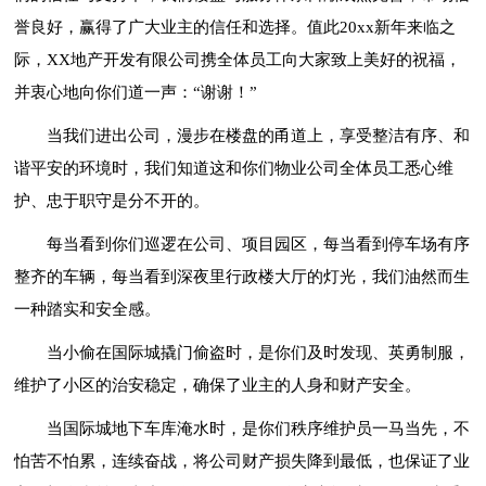
誉良好，赢得了广大业主的信任和选择。值此20xx新年来临之
际，XX地产开发有限公司携全体员工向大家致上美好的祝福，
并衷心地向你们道一声：“谢谢！”
当我们进出公司，漫步在楼盘的甬道上，享受整洁有序、和
谐平安的环境时，我们知道这和你们物业公司全体员工悉心维
护、忠于职守是分不开的。
每当看到你们巡逻在公司、项目园区，每当看到停车场有序
整齐的车辆，每当看到深夜里行政楼大厅的灯光，我们油然而生
一种踏实和安全感。
当小偷在国际城撬门偷盗时，是你们及时发现、英勇制服，
维护了小区的治安稳定，确保了业主的人身和财产安全。
当国际城地下车库淹水时，是你们秩序维护员一马当先，不
怕苦不怕累，连续奋战，将公司财产损失降到最低，也保证了业