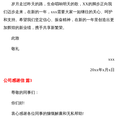
岁月走过昨天的路，生命唱响明天的歌，XX的脚步正向我
们迈步走来，在新的一年，xxx需要大家一如继往的关心、呵护
和支持。希望我们坚定信心、振奋精神，在新的一年里创造出更
加辉煌的新业绩，携手共享新繁荣。
此致
敬礼
xxx
20xx年x月x日
公司感谢信 篇3
尊敬的同事们：
你们好!
衷心感谢各位同事的慷慨解囊和无私帮助!