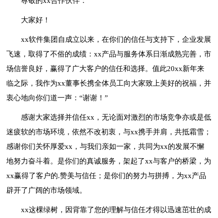
尊敬的xx合作伙伴：
大家好！
xx软件集团自成立以来，在你们的信任与支持下，企业发展
飞速，取得了不俗的成绩：xx产品与服务体系日渐成熟完善，市
场信誉良好，赢得了广大客户的信任和选择。值此20xx新年来
临之际，我作为xx董事长携全体员工向大家致上美好的祝福，并
衷心地向你们道一声：“谢谢！”
感谢大家选择并信任xx，无论面对激烈的市场竞争亦或是低
迷疲软的市场环境，依然不改初衷，与xx携手并肩，共抵霜雪；
感谢你们关怀厚爱xx，与我们亲如一家，共同为xx的发展不懈
地努力奋斗着。是你们的真诚服务，架起了xx与客户的桥梁，为
xx赢得了客户的.赞美与信任；是你们的努力与拼搏，为xx产品
辟开了广阔的市场领域。
xx这棵绿树，因背靠了您的理解与信任才得以迅速茁壮的成