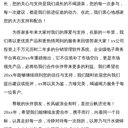
长，您的关心与支持是我们成长的不竭源泉，您的每一次参与，
每一次建议，都是我们前进征途的动力。在此，我们衷心地感谢
您的大力支持和配合！
为答谢多年来大家对我们的厚爱与支持，在新的一年里，我
们将以更优质产品和更热情周到的服务来回馈答谢大家！xx公司
投资上千万元历时二年多的分销管理软件系统、企业级电子商务
平台将在20xx年重磅推出，它不仅填补了市场空白，更是市场
领先产品，必将给我们合作伙伴带来更多的利益。我们希望在
20xx年能够继续得到您的信任与支持，我们随时欢迎您向我们
提出建议或批评，xx将以其为鉴，力臻完美，竭诚竭力服务于每
一位客户。
尊敬的伙伴朋友，长风破浪会有时，直挂云帆济沧海！
20xx年，希望我们能继续友爱合作，携手而行，向着同一个目
标，认真走好每一步，冷静对待每一次拙折，以努力与汗水烧铸