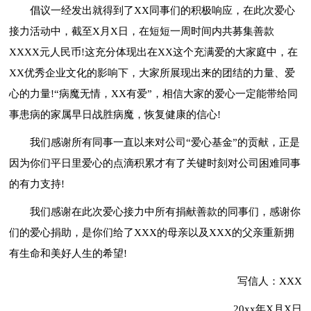
倡议一经发出就得到了XX同事们的积极响应，在此次爱心
接力活动中，截至X月X日，在短短一周时间内共募集善款
XXXX元人民币!这充分体现出在XX这个充满爱的大家庭中，在
XX优秀企业文化的影响下，大家所展现出来的团结的力量、爱
心的力量!“病魔无情，XX有爱”，相信大家的爱心一定能带给同
事患病的家属早日战胜病魔，恢复健康的信心!
我们感谢所有同事一直以来对公司“爱心基金”的贡献，正是
因为你们平日里爱心的点滴积累才有了关键时刻对公司困难同事
的有力支持!
我们感谢在此次爱心接力中所有捐献善款的同事们，感谢你
们的爱心捐助，是你们给了XXX的母亲以及XXX的父亲重新拥
有生命和美好人生的希望!
写信人：XXX
20xx年X月X日