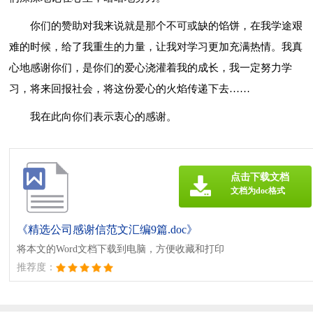
你们的赞助对我来说就是那个不可或缺的馅饼，在我学途艰
难的时候，给了我重生的力量，让我对学习更加充满热情。我真
心地感谢你们，是你们的爱心浇灌着我的成长，我一定努力学
习，将来回报社会，将这份爱心的火焰传递下去……
我在此向你们表示衷心的感谢。
点击下载文档
文档为doc格式
《精选公司感谢信范文汇编9篇.doc》
将本文的Word文档下载到电脑，方便收藏和打印
推荐度：