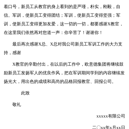
着口号，新员工从教官的身上看到的是严瑾，朴实，刚毅，自
信。军训，使新员工变得团结；军训，使新员工变得坚强；军
训，使新员工变得更加友爱，这一切的一切，都要感谢X教官，
在这里我们依然再对您道一声：你辛苦了！谢谢你！
最后再次感谢X总、X总对我公司新员工军训工作的大力支
持，感谢
X教官的辛勤付出，在以后的工作中，欧意德集团将继续鼓
励新员工发扬军人的优良作风，把在军训期间学到的内容继续发
扬光大，用出色的成绩和高尚的品格回报教官、回报公司。
此致
敬礼
xxxxx有限公司
二〇xx年x月xx日