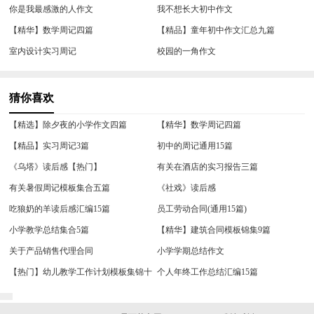
你是我最感激的人作文
我不想长大初中作文
【精华】数学周记四篇
【精品】童年初中作文汇总九篇
室内设计实习周记
校园的一角作文
猜你喜欢
【精选】除夕夜的小学作文四篇
【精华】数学周记四篇
【精品】实习周记3篇
初中的周记通用15篇
《乌塔》读后感【热门】
有关在酒店的实习报告三篇
有关暑假周记模板集合五篇
《社戏》读后感
吃狼奶的羊读后感汇编15篇
员工劳动合同(通用15篇)
小学教学总结集合5篇
【精华】建筑合同模板锦集9篇
关于产品销售代理合同
小学学期总结作文
【热门】幼儿教学工作计划模板集锦十
个人年终工作总结汇编15篇
篇