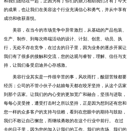
和我们团结在一起，正因为有了你们的鼎力相助我们才有了今天
的成果，也让我们在美容这个行业充满信心和勇气，并从中享有
成功和收获喜悦。
美容，在当今的市场竞争中异常激烈，从基础的产品包装、
生产、制作、到每次终端活动的设计、计划、创意、动员、执
行，无处不存在竞争，在过去的日子里，因为业务的逐步开展让
我们有了很多的接触和交流，您的达观与睿智，理解、信任与支
持，让我们备受启迪并心存感激。
美容行业其实是一件很辛苦的事，风吹雨打，酸甜苦辣都要
经历；公司的不管小伙子小姑娘每天都在咬牙坚持，从这个店家
到那个店家。让我们的内心变的更加宽广和融合，坚强与进取，
每每心灵受挫，遭受打击时之所以坚持，正是因为想到还有您和
您一样的众多客户的支持与信赖，看到在您眼中的期待与鼓励，
我们不敢让自己懈怠，而继续勇敢的在这个行业中前行。 在过
去的日子里，因为您的加入让我们的工作。我们的市场、我们的