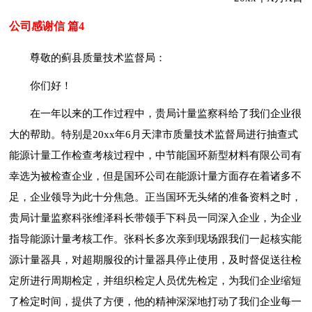
公司感谢信 篇4
尊敬的蓟县质量技术监督局：
你们好！
在一年以来的工作过程中，贵局计量监察科给了我们企业很
大的帮助。特别是20xx年6月天津市质量技术监督局进行抽查式
能源计量工作检查考核过程中，中节能国环新型材料有限公司有
幸选为被检查企业，但是国环公司在能源计量方面存在着诸多不
足，企业领导为此十分焦急。正当国环无头绪的准备资料之时，
贵局计量监察科张维泽科长带领手下科员一同深入企业，为企业
指导能源计量考核工作。张科长多次亲到现场跟我们一起核实能
源计量器具，对超期服役的计量器具停止使用，及时督促送往检
定所进行周期检定，并组织检定人员优先检定，为我们企业缩短
了检定时间，提供了方便，他的精神深深地打动了我们企业每一