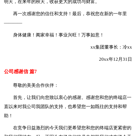
明天，在来年的秋天，收获更大的成功与财富。
再一次感谢您的信任和支持！最后，恭祝您在新的一年里
————
身体健康！阖家幸福！事业兴旺！万事如意！
xx集团董事长：冷xx
20xx年12月31日
公司感谢信 篇7
尊敬的美美合作伙伴：
首先，让我们向您致以衷心的感谢。感谢您和您的终端店一
直以来对我公司我团队的支持，也希望您一如既往的支持和帮
助！
在竞争日益激烈的今天我们更希望您和您的终端店更紧密的