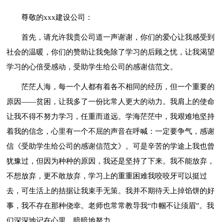
尊敬的xxx建设公司：
首先，请允许我贵公司道一声谢谢，你们的爱心让我感受到
社会的温暖，你们的赞助让我免除了学习的后顾之忧，让我渴望
学习的心倍受感动，受助学生给公司的感谢信范文。
茫茫人海，每一个人都有着各不相同的经历，但一个重要的
原因——贫困，让我多了一份比常人更大的动力。我肩上的使命
让我不得不努力学习，任重而道远。学海茫茫中，我艰难地坚持
着我的信念，心里有一个不屈的声音在呼喊：一定要争气，感谢
信《受助学生给公司的感谢信范文》。可是辛苦的学途上我也曾
犹豫过，但因为种种的原因，我还是坚持了下来。我不能放弃，
不想放弃，更不敢放弃，学习上的重重困难我咬咬牙可以挺过
去，可生活上的拮据让我束手无策。我并不期待天上掉馅饼的好
事，我不存在那种侥幸。老师也常常教导我“巾帼不让须眉”。我
们深深地记在心里，暗暗地努力。