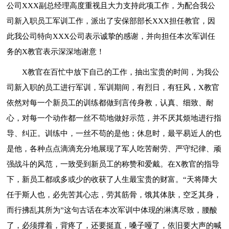
公司XXX副总经理高度重视且大力支持此项工作，为配合我公
司新入职员工军训工作，派出了安保部部长XXX担任教官，因
此我公司特向XXX公司表示诚挚的感谢，并向担任本次军训任
务的X教官表示深深地谢意！
X教官在百忙中放下自己的工作，抽出宝贵的时间，为我公
司新入职的员工进行军训，军训期间，有烈日，有狂风，X教官
依然对每一个新员工的训练都做到言传身教，认真、细致、耐
心，对每一个动作都一丝不苟地做好示范，并不厌其烦地进行指
导、纠正。训练中，一丝不苟的是他；休息时，最平易近人的也
是他，各种点点滴滴充分地展现了军人吃苦耐劳、严守纪律、顽
强战斗的风范，一致受到新员工的称赞和爱戴。在X教官的指导
下，新员工都或多或少的收获了人生最宝贵的财富。“天将降大
任于斯人也，必先苦其心志，劳其筋骨，饿其体肤，空乏其身，
而行拂乱其所为”这句古话在本次军训中体现的淋漓尽致，腰酸
了，必须撑着，背疼了，还要挺直，嗓子哑了，依旧要大声的喊