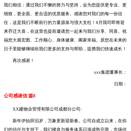
我们相信：通过我们不懈的努力与坚持，会为您提供更专业、更
细致，更全面、更合适的优质服务。感谢您对我们的每一份信
任，这是我们不断前行的力量源泉与强大支柱！8月我司即将迎
来乔迁大喜，在这里也提前邀请您一起来与我们分享、同喜。祝
福您大展宏图、工作顺心、身体健康、阖家幸福。原您在未来的
日子里能够继续给我们更多的支持与帮助，提携我们快速成长！
再次感谢！
xxx集团董事长：
日期：
公司感谢信 篇8
XX建物业管理有限公司成都分公司:
新年伊始辞旧岁，万象更新迎新春。公司自成立以来，在你
们的信任与支持下，我们楼盘与服务体系日渐成熟完善，市场信