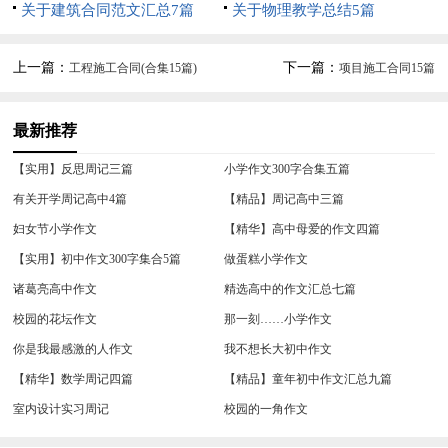
合7篇
关于建筑合同范文汇总7篇
关于物理教学总结5篇
上一篇：
下一篇：
工程施工合同(合集15篇)
项目施工合同15篇
最新推荐
【实用】反思周记三篇
小学作文300字合集五篇
有关开学周记高中4篇
【精品】周记高中三篇
妇女节小学作文
【精华】高中母爱的作文四篇
【实用】初中作文300字集合5篇
做蛋糕小学作文
诸葛亮高中作文
精选高中的作文汇总七篇
校园的花坛作文
那一刻……小学作文
你是我最感激的人作文
我不想长大初中作文
【精华】数学周记四篇
【精品】童年初中作文汇总九篇
室内设计实习周记
校园的一角作文