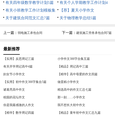
有关四年级数学教学计划5篇
有关个人学期教学工作计划4
有关小班教学工作计划模板集
篇
【荐】夏天小学作文
合7篇
关于建筑合同范文汇总7篇
关于物理教学总结5篇
上一篇：
下一篇：
弱电施工承包合同
建筑施工劳务承包合同7篇
最新推荐
【实用】反思周记三篇
小学作文300字合集五篇
有关开学周记高中4篇
【精品】周记高中三篇
妇女节小学作文
【精华】高中母爱的作文四篇
【实用】初中作文300字集合5篇
做蛋糕小学作文
诸葛亮高中作文
精选高中的作文汇总七篇
校园的花坛作文
那一刻……小学作文
你是我最感激的人作文
我不想长大初中作文
【精华】数学周记四篇
【精品】童年初中作文汇总九篇