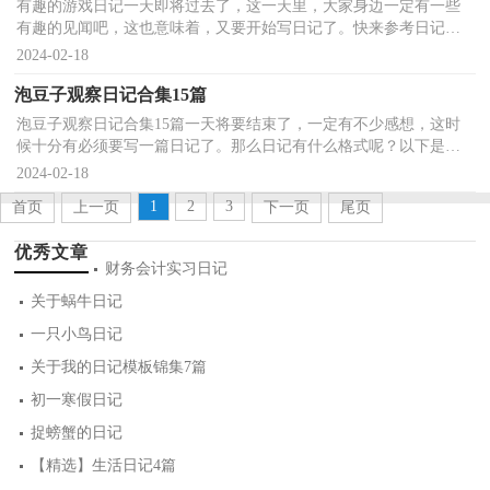
有趣的游戏日记一天即将过去了，这一天里，大家身边一定有一些
有趣的见闻吧，这也意味着，又要开始写日记了。快来参考日记是
怎么写的吧，下面是小编精心整理的有趣的游戏日记，欢迎阅读...
2024-02-18
泡豆子观察日记合集15篇
泡豆子观察日记合集15篇一天将要结束了，一定有不少感想，这时
候十分有必须要写一篇日记了。那么日记有什么格式呢？以下是小
编为大家整理的泡豆子观察日记，仅供参考，大家一起来看看...
2024-02-18
1
2
3
首页
上一页
下一页
尾页
优秀文章
财务会计实习日记
关于蜗牛日记
一只小鸟日记
关于我的日记模板锦集7篇
初一寒假日记
捉螃蟹的日记
【精选】生活日记4篇