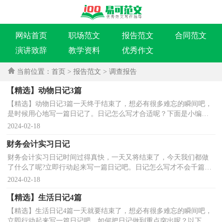
网站首页
职场范文
报告范文
合同范文
演讲致辞
教学资料
优秀作文
当前位置：
首页
>
报告范文
>
调查报告
【精选】动物日记3篇
【精选】动物日记3篇一天终于结束了，想必有很多难忘的瞬间吧，
是时候用心地写一篇日记了。日记怎么写才合适呢？下面是小编整
理的动物日记3篇，欢迎阅读与收藏。动物日记 篇1我家有...
2024-02-18
财务会计实习日记
财务会计实习日记时间过得真快，一天又将结束了，今天我们都做
了什么了呢?立即行动起来写一篇日记吧。日记怎么写才不会千篇一
律呢？下面是小编精心整理的财务会计实习日记，仅供参...
2024-02-18
【精选】生活日记4篇
【精选】生活日记4篇一天就要结束了，想必有很多难忘的瞬间吧，
立即行动起来写一篇日记吧。如何把日记做到重点突出呢？以下是