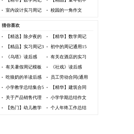
【精华】数学周记
【精品】童年初中
四篇
作文汇总九篇
室内设计实习周记
校园的一角作文
猜你喜欢
【精选】除夕夜的
【精华】数学周记
小学作文四篇
四篇
【精品】实习周记3
初中的周记通用15
篇
篇
《乌塔》读后感
有关在酒店的实习
【热门】
报告三篇
有关暑假周记模板
《社戏》读后感
集合五篇
吃狼奶的羊读后感
员工劳动合同(通用
汇编15篇
15篇)
小学教学总结集合5
【精华】建筑合同
篇
模板锦集9篇
关于产品销售代理
小学学期总结作文
合同
【热门】幼儿教学
个人年终工作总结
工作计划模板集锦十
汇编15篇
篇