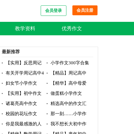
会员注册
会员登录
教学资料
优秀作文
最新推荐
【实用】反思周记
小学作文300字合集
三篇
五篇
有关开学周记高中4
【精品】周记高中
篇
三篇
妇女节小学作文
【精华】高中母爱
的作文四篇
【实用】初中作文
做蛋糕小学作文
300字集合5篇
诸葛亮高中作文
精选高中的作文汇
总七篇
校园的花坛作文
那一刻……小学作
文
你是我最感激的人
我不想长大初中作
作文
文