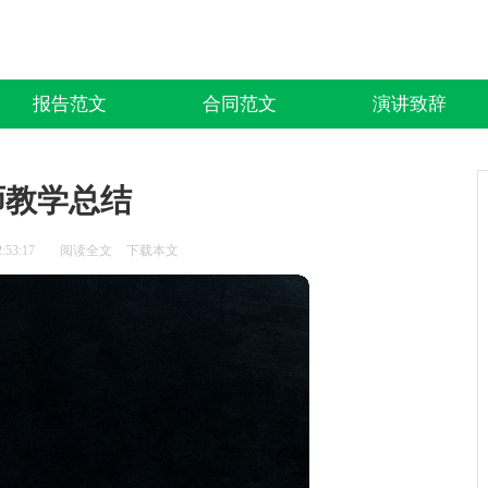
报告范文
合同范文
演讲致辞
师教学总结
:53:17
阅读全文
下载本文