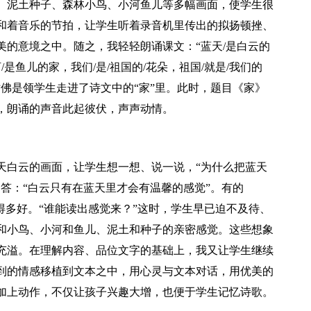
、泥土种子、森林小鸟、小河鱼儿等多幅画面，使学生很
和着音乐的节拍，让学生听着录音机里传出的拟扬顿挫、
美的意境之中。随之，我轻轻朗诵课文：“蓝天/是白云的
是鱼儿的家，我们/是/祖国的/花朵，祖国/就是/我们的
佛是领学生走进了诗文中的“家”里。此时，题目《家》
，朗诵的声音此起彼伏，声声动情。
天白云的画面，让学生想一想、说一说，“为什么把蓝天
答：“白云只有在蓝天里才会有温馨的感觉”。有的
得多好。“谁能读出感觉来？”这时，学生早已迫不及待、
和小鸟、小河和鱼儿、泥土和种子的亲密感觉。这些想象
充溢。在理解内容、品位文字的基础上，我又让学生继续
到的情感移植到文本之中，用心灵与文本对话，用优美的
加上动作，不仅让孩子兴趣大增，也便于学生记忆诗歌。