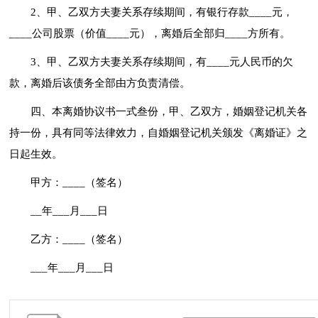
2、甲、乙双方夫妻关系存续期间，有银行存款____元，
____公司股票（价值____元），离婚后全部归____方所有。
3、甲、乙双方夫妻关系存续期间，有____元人民币的欠
款，离婚后该债务全部由方负责清偿。
四、本离婚协议书一式叁份，甲、乙双方，婚姻登记机关各
持一份，具有同等法律效力，自婚姻登记机关颁发《离婚证》之
日起生效。
甲方：____（签名）
__年___月___日
乙方：____（签名）
___年___月___日