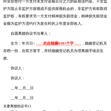
向全部垫付一方支付未支付金额百分之六的延期违约金。子女监
护方阻止非监护方探视或不提供探视机会的，非监护方有权取得
监护权，有权要求另一方支付精神损失赔偿金，精神损失赔偿金
金额为监护方违约行为发生时的上年度全部收入。
自愿离婚协议书当事人：
女方：年月日<
……此处隐藏6181个字……
，婚姻登记机关
存档一份，在双方签字，并经婚姻登记机关办理离婚手续后生
效。
协议人：
协议人：
__年__月__日
__年__月__日
夫妻离婚协议书13