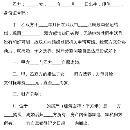
乙方：____，女，____年____月____日出生，现住____，
身份证号码：________
甲、乙双方于____年月日在武汉市____区民政局登记结
婚，现因________，双方感情却已破裂，无法继续共同生活且
没有和好可能，故双方向婚姻登记机关申请离婚。经双方充分协
商后，就离婚、子女抚养、财产分割问题自愿达成协议如下：
一、甲方____与乙方____自愿离婚。
二、甲、乙双方的婚生子女____归方抚养，方每月给____
支付抚养费____元，直至___周岁。
三、财产分割：
1、位于________的房产（建筑面积：平方米）是____方
____购买，离婚后归____方所有，房产内全部家电、家私归方
所有。____方自离婚登记之日起____内搬出。