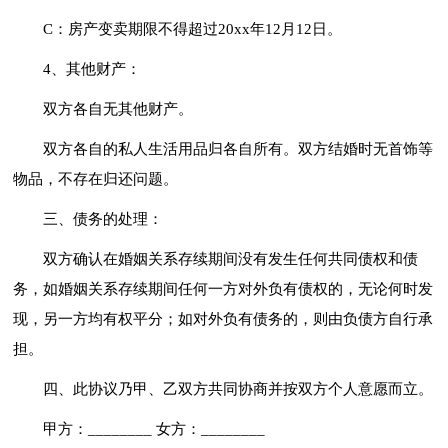
C：房产变卖期限不得超过20xx年12月12日。
4、其他财产：
双方各自无其他财产。
双方各自的私人生活用品归各自所有。双方结婚时无首饰等
物品，不存在归还问题。
三、债务的处理：
双方确认在婚姻关系存续期间没有发生任何共同债权和债
务，如婚姻关系存续期间任何一方对外负有债权的，无论何时发
现，另一方均有权平分；如对外负有债务的，则由负债方自行承
担。
四、此协议乃甲、乙双方共同协商并按双方个人意愿而立。
甲方：________ 女方：________