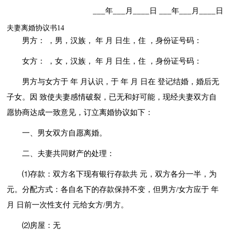
___年___月____日 ___年___月____日
夫妻离婚协议书14
男方： ，男，汉族， 年 月 日生，住 ，身份证号码：
女方： ，女，汉族， 年 月 日生，住 ，身份证号码：
男方与女方于 年 月认识，于 年 月 日在 登记结婚，婚后无
子女。因 致使夫妻感情破裂，已无和好可能，现经夫妻双方自
愿协商达成一致意见，订立离婚协议如下：
一、男女双方自愿离婚。
二、夫妻共同财产的处理：
⑴存款：双方名下现有银行存款共 元，双方各分一半，为
元。分配方式：各自名下的存款保持不变，但男方/女方应于 年
月 日前一次性支付 元给女方/男方。
⑵房屋：无