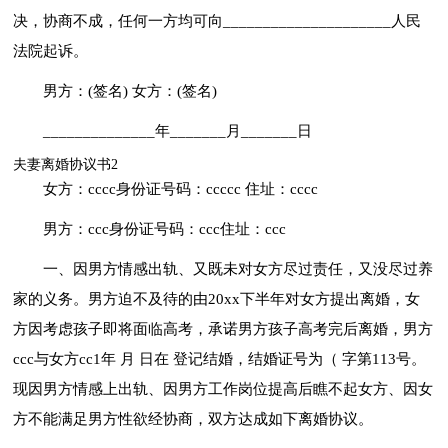
决，协商不成，任何一方均可向_____________________人民
法院起诉。
男方：(签名) 女方：(签名)
______________年_______月_______日
夫妻离婚协议书2
女方：cccc身份证号码：ccccc 住址：cccc
男方：ccc身份证号码：ccc住址：ccc
一、因男方情感出轨、又既未对女方尽过责任，又没尽过养
家的义务。男方迫不及待的由20xx下半年对女方提出离婚，女
方因考虑孩子即将面临高考，承诺男方孩子高考完后离婚，男方
ccc与女方cc1年 月 日在 登记结婚，结婚证号为（ 字第113号。
现因男方情感上出轨、因男方工作岗位提高后瞧不起女方、因女
方不能满足男方性欲经协商，双方达成如下离婚协议。