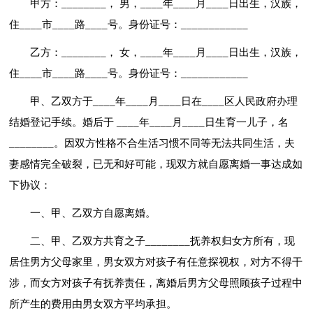
甲方：________， 男，____年____月____日出生，汉族，
住____市____路____号。身份证号：____________
乙方：________， 女，____年____月____日出生，汉族，
住____市____路____号。身份证号：____________
甲、乙双方于____年____月____日在____区人民政府办理
结婚登记手续。婚后于 ____年____月____日生育一儿子，名
________。因双方性格不合生活习惯不同等无法共同生活，夫
妻感情完全破裂，已无和好可能，现双方就自愿离婚一事达成如
下协议：
一、甲、乙双方自愿离婚。
二、甲、乙双方共育之子________抚养权归女方所有，现
居住男方父母家里，男女双方对孩子有任意探视权，对方不得干
涉，而女方对孩子有抚养责任，离婚后男方父母照顾孩子过程中
所产生的费用由男女双方平均承担。