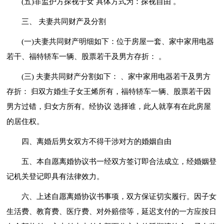
(五)非监护方探视子女 具体方式为：探视自由 。
三、 夫妻共同财产及分割
(一)夫妻共同财产明细如下：位于房屋一套、家中家用电器
若干、福特轿车一辆、股票若干及男方存折： 。
(三) 夫妻共同财产分割如下： 、家中家用电器若干及男方
存折： 归双方婚生子女王烯所有，福特轿车一辆、股票若干因
男方过错，归女方所有。经协议 选择谁，此人就享有在此房屋
的居住权。
四、离婚后男女双方不得干涉对方的婚姻自由
五、本自愿离婚协议书一经双方签订即合法成立，经婚姻登
记机关登记即具有法律效力。
六、上述自愿离婚协议书事项，双方保证切实履行。因子女
生活费、教育费、医疗费、对外赔偿等，延迟支付的一方应按日