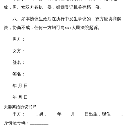
效，男、女双方各执一份，婚姻登记机关存档一份。
八、如本协议生效后在执行中发生争议的，双方应协商解
决，协商不成，任何一方均可向xxx人民法院起诉。
男方：
女方：
签名：
签名：
年 月 日
年 月 日
夫妻离婚协议书15
甲方：____，男，____年____月____日出生，现住____，
身份证号码：________