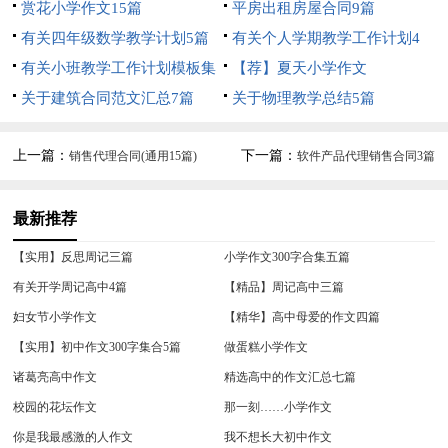
赏花小学作文15篇
平房出租房屋合同9篇
有关四年级数学教学计划5篇
有关个人学期教学工作计划4
有关小班教学工作计划模板集
篇
【荐】夏天小学作文
合7篇
关于建筑合同范文汇总7篇
关于物理教学总结5篇
上一篇：
下一篇：
销售代理合同(通用15篇)
软件产品代理销售合同3篇
最新推荐
【实用】反思周记三篇
小学作文300字合集五篇
有关开学周记高中4篇
【精品】周记高中三篇
妇女节小学作文
【精华】高中母爱的作文四篇
【实用】初中作文300字集合5篇
做蛋糕小学作文
诸葛亮高中作文
精选高中的作文汇总七篇
校园的花坛作文
那一刻……小学作文
你是我最感激的人作文
我不想长大初中作文