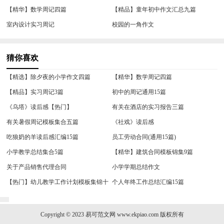
【精华】数学周记四篇
【精品】童年初中作文汇总九篇
室内设计实习周记
校园的一角作文
猜你喜欢
【精选】除夕夜的小学作文四篇
【精华】数学周记四篇
【精品】实习周记3篇
初中的周记通用15篇
《乌塔》读后感【热门】
有关在酒店的实习报告三篇
有关暑假周记模板集合五篇
《社戏》读后感
吃狼奶的羊读后感汇编15篇
员工劳动合同(通用15篇)
小学教学总结集合5篇
【精华】建筑合同模板锦集9篇
关于产品销售代理合同
小学学期总结作文
【热门】幼儿教学工作计划模板集锦十
个人年终工作总结汇编15篇
篇
Copyright © 2023
易可范文网
www.ekpiao.com 版权所有