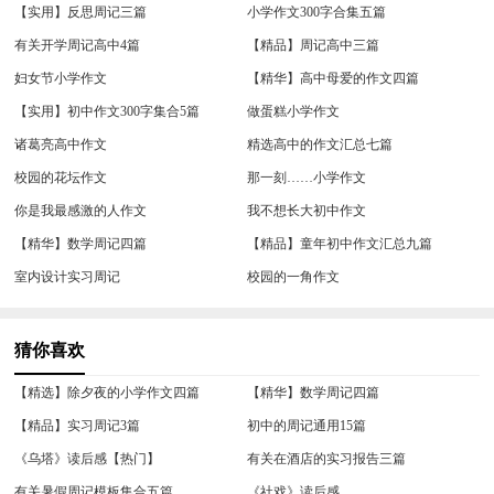
【实用】反思周记三篇
小学作文300字合集五篇
有关开学周记高中4篇
【精品】周记高中三篇
妇女节小学作文
【精华】高中母爱的作文四篇
【实用】初中作文300字集合5篇
做蛋糕小学作文
诸葛亮高中作文
精选高中的作文汇总七篇
校园的花坛作文
那一刻……小学作文
你是我最感激的人作文
我不想长大初中作文
【精华】数学周记四篇
【精品】童年初中作文汇总九篇
室内设计实习周记
校园的一角作文
猜你喜欢
【精选】除夕夜的小学作文四篇
【精华】数学周记四篇
【精品】实习周记3篇
初中的周记通用15篇
《乌塔》读后感【热门】
有关在酒店的实习报告三篇
有关暑假周记模板集合五篇
《社戏》读后感