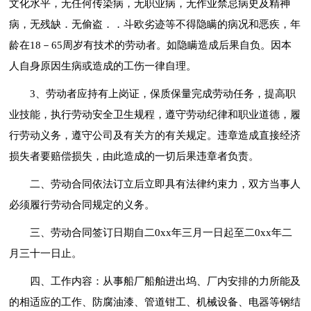
文化水平，无任何传染病，无职业病，无作业禁忌病史及精神
病，无残缺．无偷盗．．斗欧劣迹等不得隐瞒的病况和恶疾，年
龄在18－65周岁有技术的劳动者。如隐瞒造成后果自负。因本
人自身原因生病或造成的工伤一律自理。
3、劳动者应持有上岗证，保质保量完成劳动任务，提高职
业技能，执行劳动安全卫生规程，遵守劳动纪律和职业道德，履
行劳动义务，遵守公司及有关方的有关规定。违章造成直接经济
损失者要赔偿损失，由此造成的一切后果违章者负责。
二、劳动合同依法订立后立即具有法律约束力，双方当事人
必须履行劳动合同规定的义务。
三、劳动合同签订日期自二0xx年三月一日起至二0xx年二
月三十一日止。
四、工作内容：从事船厂船舶进出坞、厂内安排的力所能及
的相适应的工作、防腐油漆、管道钳工、机械设备、电器等钢结