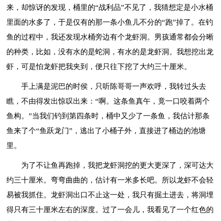
来，却惊讶的发现，桶里的“战利品”不见了，我猜想定是小水桶
里面的水多了，于是仅有的那一条小鱼儿不分的“跑”掉了。在钓
鱼的过程中，我还发现水桶旁边有个龙虾洞。男孩通常都会分晰
的种类，比如，没有水的是蛇洞，有水的是龙虾洞。我想挖出龙
虾，可是怕龙虾把我夹到，便只往下挖了大约三十厘米。
手上满是泥巴的时侯，只听陈哥哥一声欢呼，我转过头去
瞧，不由得发出惊叹出来：“啊。这条鱼真午，竟一口咬着两个
鱼构。”当我们钓到第四条时，桶中又少了一条鱼，我估计那条
鱼来了个“鱼跃龙门”，逃出了小桶子外，直接进了桶边的池塘
里。
为了不让鱼再跑掉，我把龙虾洞挖的更大更深了，深可达大
约三十厘米。弯弯曲曲的，估计有一米多长吧。所以龙虾不会轻
易被我抓住。龙虾洞出口不止这一处，我只有掘土进去，将洞埋
得只有三十厘米左右的深度。过了一会儿，我看见了一个红色的