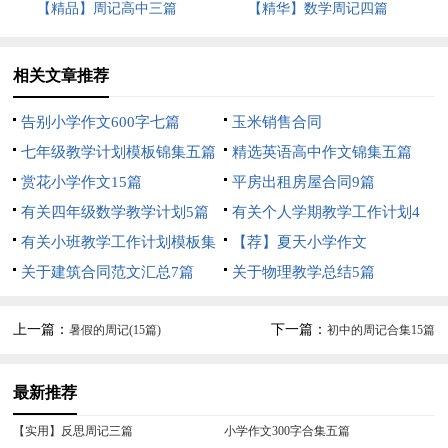
【精品】周记高中三篇
【精华】数学周记四篇
相关文章推荐
告别小学作文600字七篇
玉米销售合同
七年级教学计划模板锦集五篇
精选英语高中作文锦集五篇
赏花小学作文15篇
平房出租房屋合同9篇
有关四年级数学教学计划5篇
有关个人学期教学工作计划4
有关小班教学工作计划模板集
篇
【荐】夏天小学作文
合7篇
关于建筑合同范文汇总7篇
关于物理教学总结5篇
上一篇：
下一篇：
暑假的周记(15篇)
初中的周记合集15篇
最新推荐
【实用】反思周记三篇
小学作文300字合集五篇