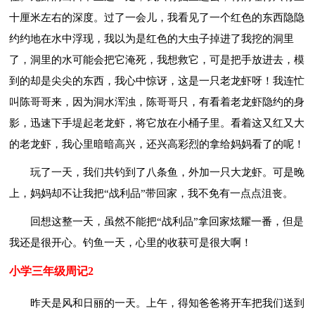
十厘米左右的深度。过了一会儿，我看见了一个红色的东西隐隐
约约地在水中浮现，我以为是红色的大虫子掉进了我挖的洞里
了，洞里的水可能会把它淹死，我想救它，可是把手放进去，模
到的却是尖尖的东西，我心中惊讶，这是一只老龙虾呀！我连忙
叫陈哥哥来，因为洞水浑浊，陈哥哥只，有看着老龙虾隐约的身
影，迅速下手堤起老龙虾，将它放在小桶子里。看着这又红又大
的老龙虾，我心里暗暗高兴，还兴高彩烈的拿给妈妈看了的呢！
玩了一天，我们共钓到了八条鱼，外加一只大龙虾。可是晚
上，妈妈却不让我把“战利品”带回家，我不免有一点点沮丧。
回想这整一天，虽然不能把“战利品”拿回家炫耀一番，但是
我还是很开心。钓鱼一天，心里的收获可是很大啊！
小学三年级周记2
昨天是风和日丽的一天。上午，得知爸爸将开车把我们送到