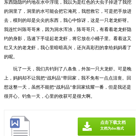
东西隐隐约约地在水中浮现，我以为是红色的大虫子掉进了我挖
的洞里了，洞里的水可能会把它淹死，我想救它，可是把手放进
去，模到的却是尖尖的东西，我心中惊讶，这是一只老龙虾呀。
我连忙叫陈哥哥来，因为洞水浑浊，陈哥哥只，有看着老龙虾隐
约的身影，迅速下手堤起老龙虾，将它放在小桶子里。看着这又
红又大的老龙虾，我心里暗暗高兴，还兴高彩烈的拿给妈妈看了
的呢。
玩了一天，我们共钓到了八条鱼，外加一只大龙虾。可是晚
上，妈妈却不让我把“战利品”带回家，我不免有一点点沮丧。回
想这整一天，虽然不能把“战利品”拿回家炫耀一番，但是我还是
很开心。钓鱼一天，心里的收获可是很大啊。
点击下载文档
文档为doc格式