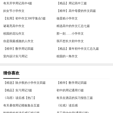
有关开学周记高中4篇
【精品】周记高中三篇
妇女节小学作文
【精华】高中母爱的作文四篇
【实用】初中作文300字集合5篇
做蛋糕小学作文
诸葛亮高中作文
精选高中的作文汇总七篇
校园的花坛作文
那一刻……小学作文
你是我最感激的人作文
我不想长大初中作文
【精华】数学周记四篇
【精品】童年初中作文汇总九篇
室内设计实习周记
校园的一角作文
猜你喜欢
【精选】除夕夜的小学作文四篇
【精华】数学周记四篇
【精品】实习周记3篇
初中的周记通用15篇
《乌塔》读后感【热门】
有关在酒店的实习报告三篇
有关暑假周记模板集合五篇
《社戏》读后感
吃狼奶的羊读后感汇编15篇
员工劳动合同(通用15篇)